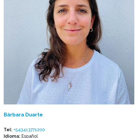
Bárbara Duarte
Tel:
+543413771200
Idioma:
Español