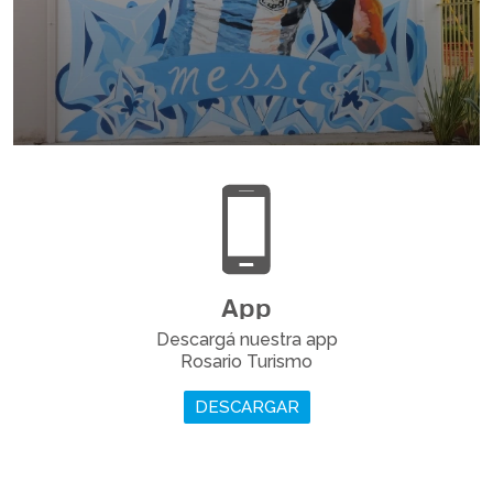
Rosario es la Capital del Helado Artesanal y te invitamos
a disfrutar los sabores imperdibles rosarinos.
LEER MÁS
App
Descargá nuestra app
En tu paso por la ciudad conocé los lugares que
Rosario Turismo
marcaron la vida del crack rosarino, campeón del mundo.
DESCARGAR
LEER MÁS