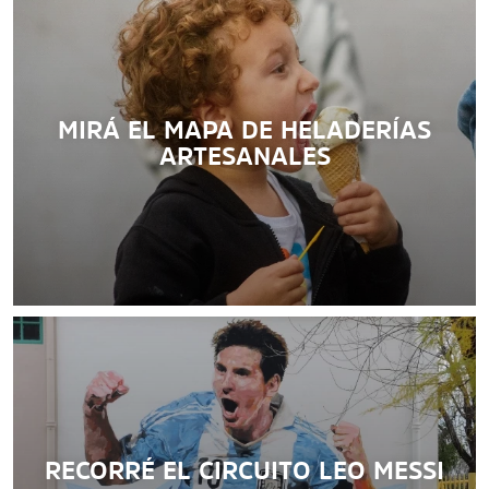
MIRÁ EL MAPA DE HELADERÍAS
ARTESANALES
7 postas que recorren las huellas de "Fideo", el campeón
del mundo, en Rosario.
LEER MÁS
RECORRÉ EL CIRCUITO LEO MESSI