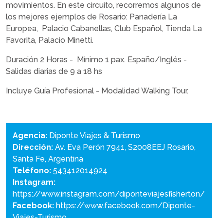
movimientos. En este circuito, recorremos algunos de
los mejores ejemplos de Rosario: Panadería La
Europea, Palacio Cabanellas, Club Español, Tienda La
Favorita, Palacio Minetti.
Duración 2 Horas - Mínimo 1 pax. Españo/Inglés -
Salidas diarias de 9 a 18 hs
Incluye Guía Profesional - Modalidad Walking Tour.
Agencia:
Diponte Viajes & Turismo
Dirección:
Av. Eva Perón 7941, S2008EEJ Rosario,
Santa Fe, Argentina
Teléfono:
543412014924
Instagram:
https://www.instagram.com/diponteviajesfisherton/
Facebook:
https://www.facebook.com/Diponte-
Viajes-Turismo