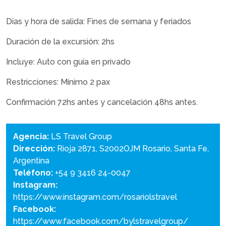
Días y hora de salida: Fines de semana y feriados
Duración de la excursión: 2hs
Incluye: Auto con guía en privado
Restricciones: Mínimo 2 pax
Confirmación 72hs antes y cancelación 48hs antes.
Agencia:
LS Travel Group
Dirección:
Rioja 2871, S2002OJM Rosario, Santa Fe,
Argentina
Teléfono:
+54 9 3416 24-0047
Instagram:
https://www.instagram.com/rosariolstravel
Facebook:
https://www.facebook.com/bylstravelgroup/