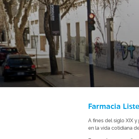
Farmacia List
A fines del siglo XIX 
en la vida cotidiana de