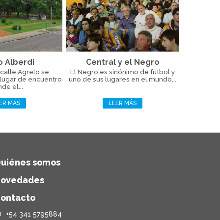
o Alberdi
Central y el Negro
calle Agrelo se
El Negro es sinónimo de fútbol y
 lugar de encuentro
uno de sus lugares en el mundo...
de el...
ER MÁS
LEER MÁS
uiénes somos
ovedades
ontacto
+54 341 5795884