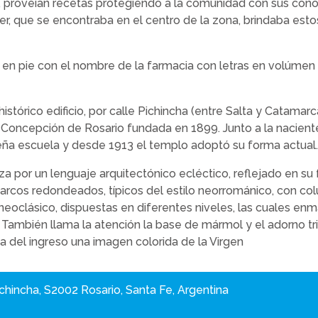
 proveían recetas protegiendo a la comunidad con sus cono
ter, que se encontraba en el centro de la zona, brindaba est
 en pie con el nombre de la farmacia con letras en volúme
stórico edificio, por calle Pichincha (entre Salta y Catamarc
 Concepción de Rosario fundada en 1899. Junto a la nacien
eña escuela y desde 1913 el templo adoptó su forma actual
riza por un lenguaje arquitectónico ecléctico, reflejado en s
arcos redondeados, típicos del estilo neorrománico, con co
neoclásico, dispuestas en diferentes niveles, las cuales enm
. También llama la atención la base de mármol y el adorno tri
iba del ingreso una imagen colorida de la Virgen
ichincha, S2002 Rosario, Santa Fe, Argentina