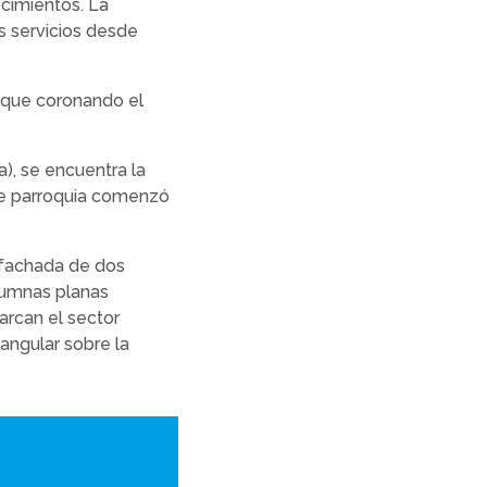
cimientos. La
os servicios desde
n que coronando el
a), se encuentra la
te parroquia comenzó
.
u fachada de dos
lumnas planas
arcan el sector
angular sobre la