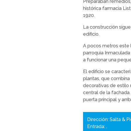
Preparaban remedios,
histórica farmacia Lis
1920.
La construcción sigue
edificio.
A pocos metros este hi
parroquia Inmaculada
a funcionar una pequ
El edificio se caracte
plantas, que combina 
decorativas de estilo 
central de la fachada
puerta principal y arr
Dirección: Salta & P
Entrada: .