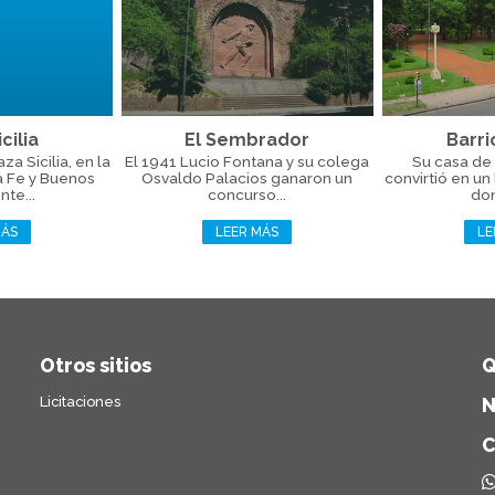
cilia
El Sembrador
Barri
a Sicilia, en la
El 1941 Lucio Fontana y su colega
Su casa de 
a Fe y Buenos
Osvaldo Palacios ganaron un
convirtió en un
nte...
concurso...
don
MÁS
LEER MÁS
LE
Otros sitios
Q
Licitaciones
N
C