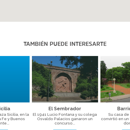
TAMBIÉN PUEDE INTERESARTE
cilia
El Sembrador
Barri
a Sicilia, en la
El 1941 Lucio Fontana y su colega
Su casa de 
a Fe y Buenos
Osvaldo Palacios ganaron un
convirtió en un
nte...
concurso...
don