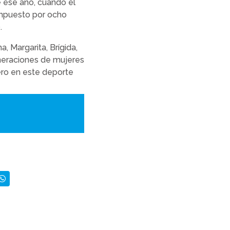
e ese año, cuando el
ompuesto por ocho
0.
a, Margarita, Brígida,
eneraciones de mujeres
ero en este deporte