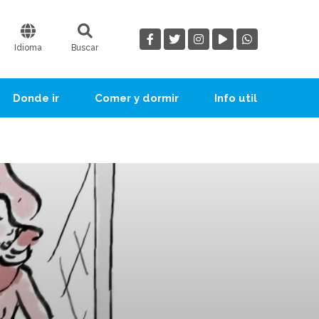
Idioma
Buscar
Donde ir
Comer y dormir
Info util