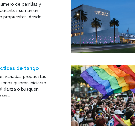
úmero de parrillas y
staurantes suman un
e propuestas: desde
ácticas de tango
on variadas propuestas
ienes quieran iniciarse
nal danza o busquen
 en...