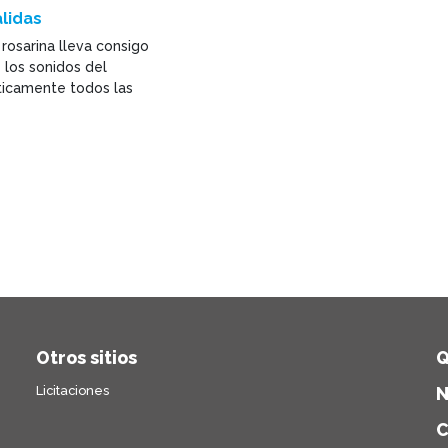
lidas
 rosarina lleva consigo
y los sonidos del
ticamente todos las
Otros sitios
Q
Licitaciones
N
C