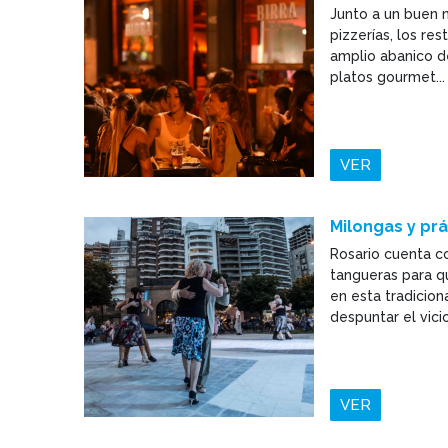
Junto a un buen n
pizzerías, los re
amplio abanico d
platos gourmet...
VER
Milongas y pr
Rosario cuenta c
tangueras para qu
en esta tradicio
despuntar el vicio
VER