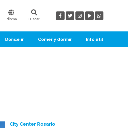
Idioma
Buscar
Donde ir
Comer y dormir
Info util
City Center Rosario