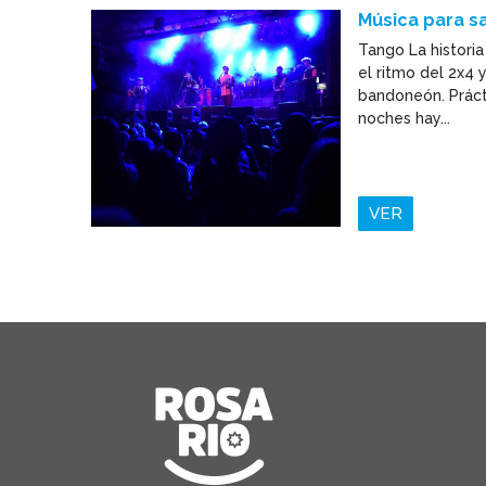
Música para sa
Tango La historia
el ritmo del 2x4 
bandoneón. Prác
noches hay...
VER