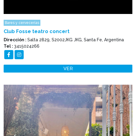
Bares y cervecerías
Club Fosse teatro concert
Dirección :
Salta 2829, S2002JKG JKG, Santa Fe, Argentina
Tel :
3415024266
VER