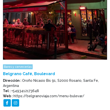
Bares y cervecerías
Belgrano Café, Boulevard
Dirección :
Oroño Nicasio Bis 91, S2000 Rosario, Santa Fe,
Argentina
Tel :
+5493412173648
Web :
https://belgranoviaja.com/menu-bulevar/