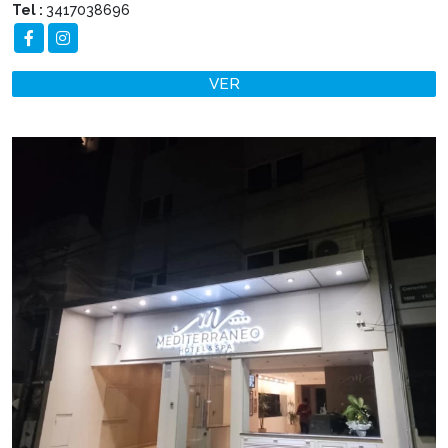
Tel :
3417038696
VER