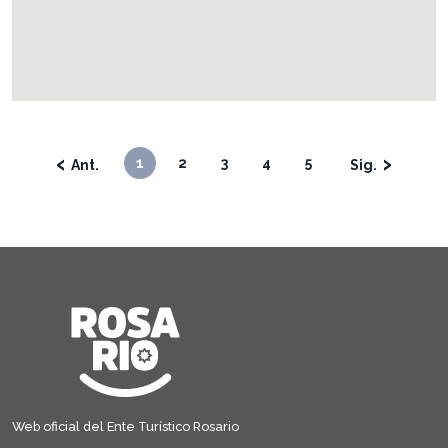
‹
›
1
2
3
4
5
Web oficial del Ente Turístico Rosario