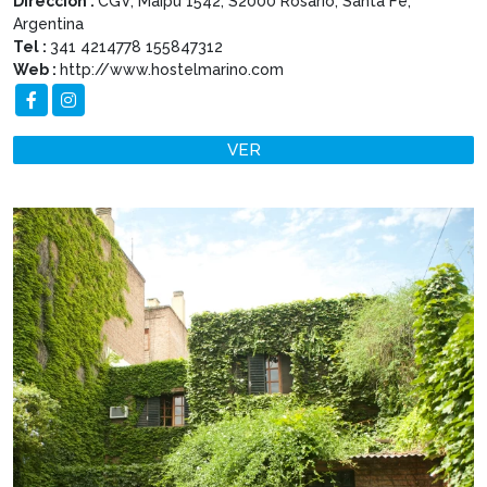
Dirección :
CGV, Maipú 1542, S2000 Rosario, Santa Fe,
Argentina
Tel :
341 4214778 155847312
Web :
http://www.hostelmarino.com
VER