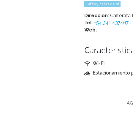
Cafés y casas de té
Dirección:
Cafferata
Tel:
+54 341 4374671
Web:
Caracteristic
Wi-Fi
Estacionamiento p
AG