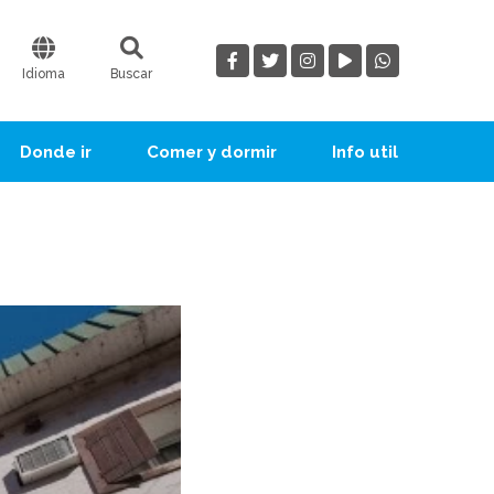
Idioma
Buscar
Donde ir
Comer y dormir
Info util