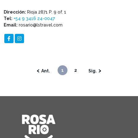
Dirección:
Rioja 2871 P. 9 of. 1
Tel:
+54 9 3416 24-0047
Email:
rosario@lstravel.com
‹
›
1
2