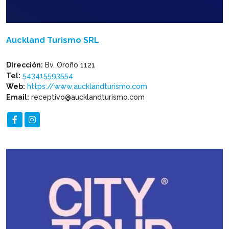
Auckland Turismo SRL
Dirección:
Bv. Oroño 1121
Tel:
543415593554
Web:
https://www.aucklandturismo.com
Email:
receptivo@aucklandturismo.com