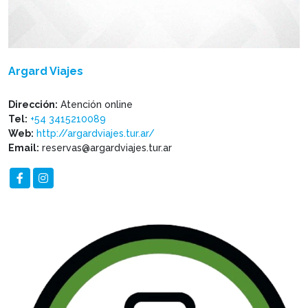
Argard Viajes
Dirección:
Atención online
Tel:
+54 3415210089
Web:
http://argardviajes.tur.ar/
Email:
reservas@argardviajes.tur.ar