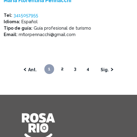
Maria Florentina Pennacchi
Tel:
3415057955
Idioma:
Español
Tipo de guía:
Guía profesional de turismo
Email:
mflorpennacchi@gmail.com
‹
›
1
2
3
4