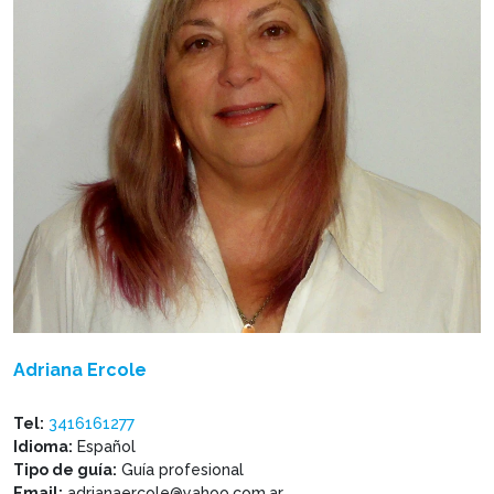
Adriana Ercole
Tel:
3416161277
Idioma:
Español
Tipo de guía:
Guía profesional
Email:
adrianaercole@yahoo.com.ar