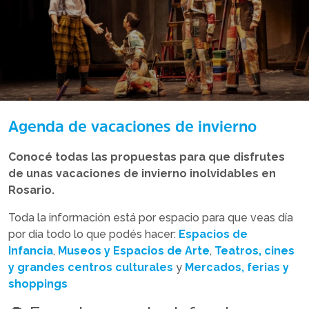
Agenda de vacaciones de invierno
Conocé todas las propuestas para que disfrutes
de unas vacaciones de invierno inolvidables en
Rosario.
Toda la información está por espacio para que veas día
por día todo lo que podés hacer:
Espacios de
Infancia
,
Museos y Espacios de Arte
,
Teatros, cines
y grandes centros culturales
y
Mercados, ferias y
shoppings