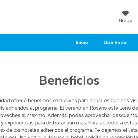
Mi viaje
Inicio
Que hacer
Beneficios
udad ofrece beneficios exclusivos para aquellos que nos vis
els adheridos al programa. El verano en Rosario está lleno de
roveches al máximo. Además, podés aprovechar descuento
 y experiencias para disfrutar aún más. Para acceder a esto
o de los hoteles adheridos al programa. Te dejamos el lis
Hoteles) Una vez que llegues al hotel, solicitá en recepción la