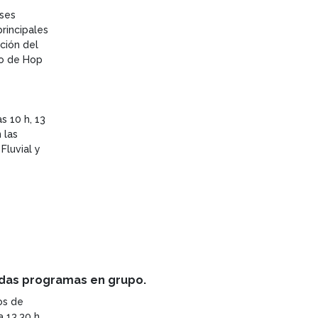
uses
rincipales
ación del
io de Hop
s 10 h, 13
 las
Fluvial y
idas programas en grupo.
os de
 13.30 h.