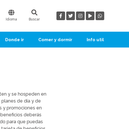
Idioma
Buscar
Donde ir
Comer y dormir
Info util
iten y se hospeden en
 planes de día y de
s y promociones en
s beneficios deberás
tado para que puedas
 tarjeta de beneficios