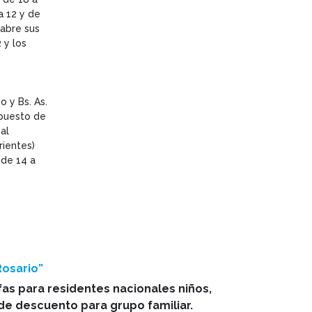
 a 12 y de
 abre sus
 y los
o y Bs. As.
 puesto de
al
rientes)
 de 14 a
Rosario”
as para residentes nacionales niños,
 de descuento para grupo familiar.