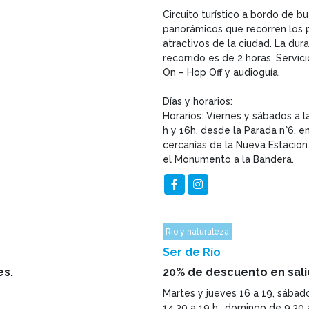
Circuito turístico a bordo de b
panorámicos que recorren los p
atractivos de la ciudad. La dur
recorrido es de 2 horas. Servic
On – Hop Off y audioguía.
Días y horarios:
Horarios: Viernes y sábados a la
h y 16h, desde la Parada n°6, en
cercanías de la Nueva Estación 
el Monumento a la Bandera.
Río y naturaleza
Ser de Río
es.
20% de descuento en sal
Martes y jueves 16 a 19, sábad
14.30 a 19 h., domingo de 9.30 a