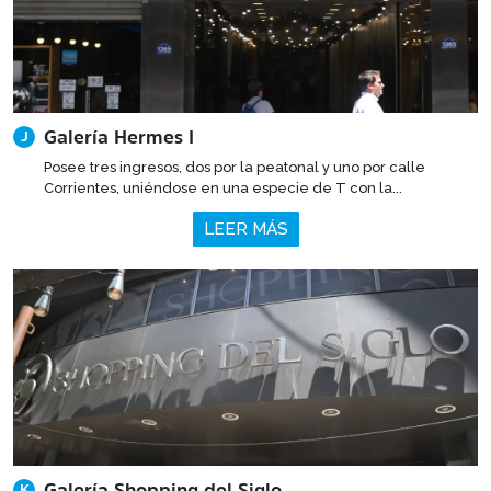
Galería Hermes I
J
Posee tres ingresos, dos por la peatonal y uno por calle
Corrientes, uniéndose en una especie de T con la...
LEER MÁS
Galería Shopping del Siglo
K