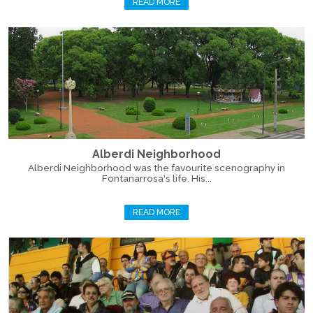
READ MORE
Alberdi Neighborhood
Alberdi Neighborhood was the favourite scenography in
Fontanarrosa's life. His...
READ MORE