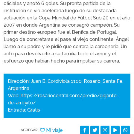
oficiales y anotó 6 goles. Su pronta partida de la
institución se vió acelerada luego de su destacada
actuación en la Copa Mundial de Fútbol Sub 20 en el año
2007 en donde Argentina se consagró campeón. Su
primer destino europeo fue el Benfica de Portugal.
Luego de concretarse el pase al viejo continente, Ángel
llamó a su padre y le pidió que cerrara la carbonería. Un
acto para devolverle a su familia todo el amor y el
esfuerzo que habían hecho para impulsar su carrera.
Dirección: Juan B. Cordiviola 1100, Rosario, Santa Fe,
Argentina
Web:
https://rosariocentral.com/predio/gigante-
de-arroyito/
Entrada: Gratis
Mi viaje
AGREGAR