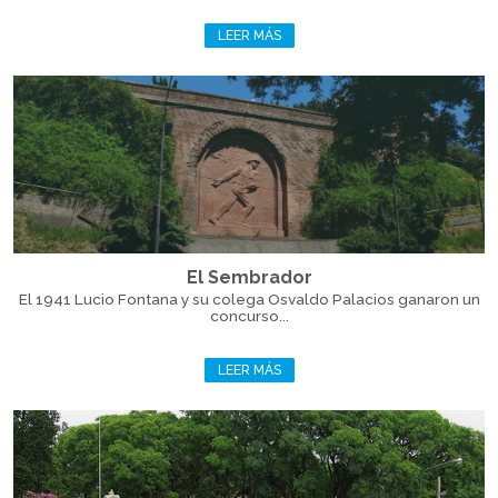
LEER MÁS
El Sembrador
El 1941 Lucio Fontana y su colega Osvaldo Palacios ganaron un
concurso...
LEER MÁS