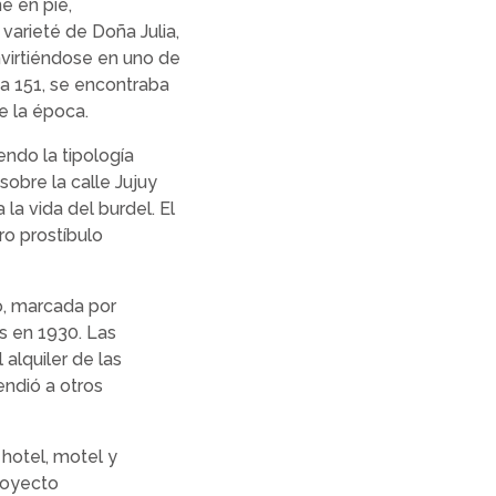
e en pie,
 varieté de Doña Julia,
irtiéndose en uno de
ha 151, se encontraba
e la época.
endo la tipología
sobre la calle Jujuy
la vida del burdel. El
ro prostíbulo
io, marcada por
s en 1930. Las
alquiler de las
endió a otros
 hotel, motel y
royecto