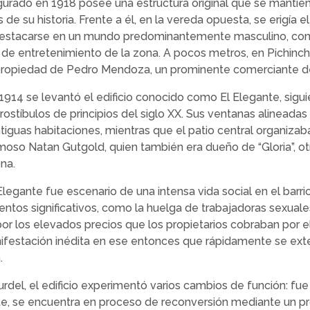
ugurado en 1918 posee una estructura original que se mantien
de su historia. Frente a él, en la vereda opuesta, se erigía el
estacarse en un mundo predominantemente masculino, conv
s de entretenimiento de la zona. A pocos metros, en Pichinc
 propiedad de Pedro Mendoza, un prominente comerciante d
 1914 se levantó el edificio conocido como El Elegante, sigui
prostíbulos de principios del siglo XX. Sus ventanas alineadas 
iguas habitaciones, mientras que el patio central organizaba 
amoso Natan Gutgold, quien también era dueño de “Gloria”, ot
ona.
Elegante fue escenario de una intensa vida social en el barr
entos significativos, como la huelga de trabajadoras sexuale
r los elevados precios que los propietarios cobraban por el 
ifestación inédita en ese entonces que rápidamente se ext
.
rdel, el edificio experimentó varios cambios de función: fue
nte, se encuentra en proceso de reconversión mediante un p