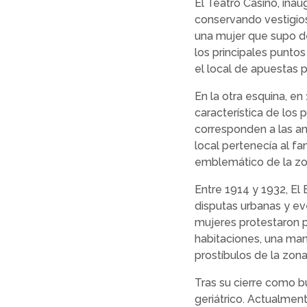
El Teatro Casino, ina
conservando vestigios 
una mujer que supo d
los principales punto
el local de apuestas
En la otra esquina, en
característica de los 
corresponden a las ant
local pertenecía al f
emblemático de la z
Entre 1914 y 1932, El 
disputas urbanas y ev
mujeres protestaron po
habitaciones, una man
prostíbulos de la zona
Tras su cierre como bu
geriátrico. Actualme