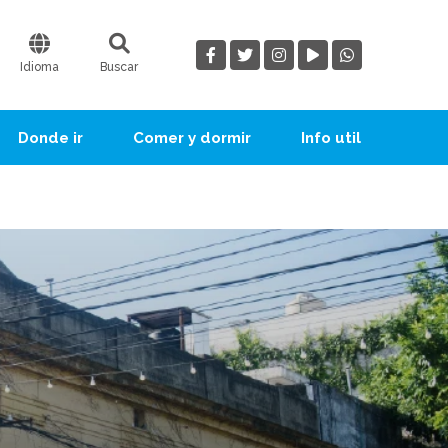
Idioma
Buscar
Donde ir
Comer y dormir
Info util