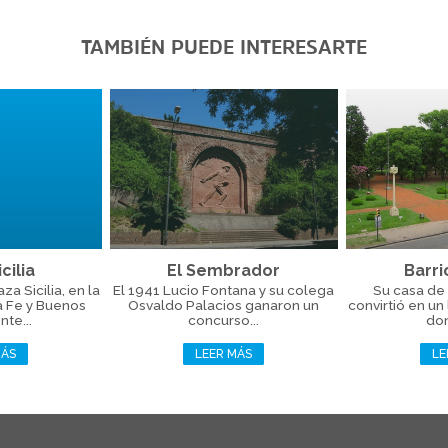
TAMBIÉN PUEDE INTERESARTE
cilia
El Sembrador
Barri
a Sicilia, en la
El 1941 Lucio Fontana y su colega
Su casa de 
a Fe y Buenos
Osvaldo Palacios ganaron un
convirtió en un
nte...
concurso...
don
MÁS
LEER MÁS
LE