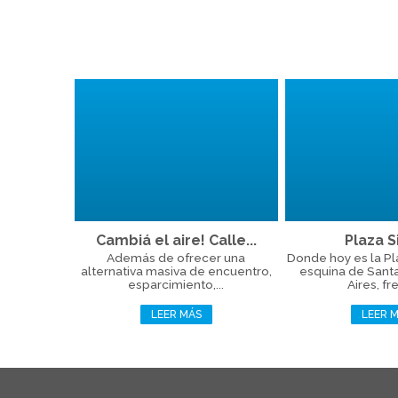
Cambiá el aire! Calle...
Plaza Si
Además de ofrecer una
Donde hoy es la Plaz
alternativa masiva de encuentro,
esquina de Sant
esparcimiento,...
Aires, fre
LEER MÁS
LEER 