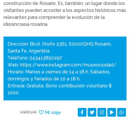
construcción de Rosario. Es, también, un lugar donde los
visitantes pueden acceder a los aspectos históricos más
relevantes para comprender la evolución de la
idiosincrasia rosarina.
Dirección: Blvd. Oroño 2361, S2000GHG Rosario,
Santa Fe, Argentina
Teléfono: 543413850297
Web:
https://www.instagram.com/museociudad/
Horario: Martes a viernes de 14 a 18 h. Sábados,
domingos y feriados de 10 a 18 h.
Entrada: Gratuita. Bono contribución voluntario $
1000
Mi viaje
AGREGAR