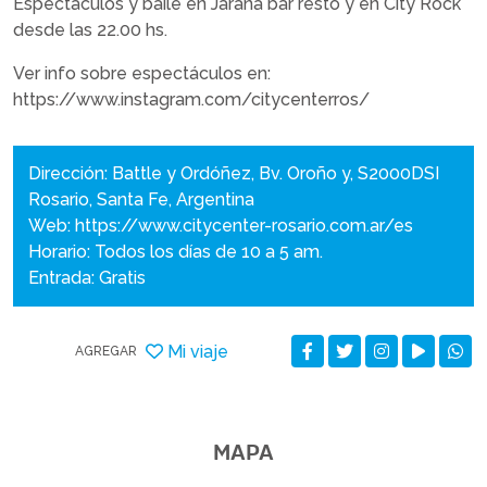
Espectáculos y baile en Jarana bar resto y en City Rock
desde las 22.00 hs.
Ver info sobre espectáculos en:
https://www.instagram.com/citycenterros/
Dirección: Battle y Ordóñez, Bv. Oroño y, S2000DSI
Rosario, Santa Fe, Argentina
Web:
https://www.citycenter-rosario.com.ar/es
Horario: Todos los días de 10 a 5 am.
Entrada: Gratis
Mi viaje
AGREGAR
MAPA