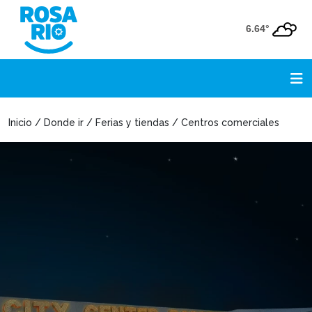
6.64°
Inicio / Donde ir / Ferias y tiendas / Centros comerciales