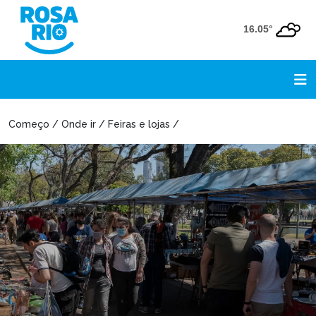
16.05°
Começo / Onde ir / Feiras e lojas /