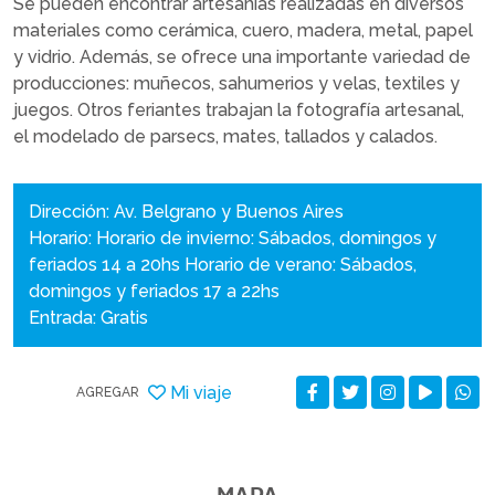
Se pueden encontrar artesanías realizadas en diversos
materiales como cerámica, cuero, madera, metal, papel
y vidrio. Además, se ofrece una importante variedad de
producciones: muñecos, sahumerios y velas, textiles y
juegos. Otros feriantes trabajan la fotografía artesanal,
el modelado de parsecs, mates, tallados y calados.
Dirección: Av. Belgrano y Buenos Aires
Horario: Horario de invierno: Sábados, domingos y
feriados 14 a 20hs Horario de verano: Sábados,
domingos y feriados 17 a 22hs
Entrada: Gratis
Mi viaje
AGREGAR