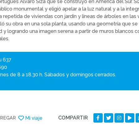
rtugués Álvaro Siza que se construyó en América del Sur. Siz
úblico monumental y eligió apelar a la luz natural y a la integ
 repetida de viviendas con jardín y líneas de árboles en las
ló su obra en una sola planta, usando una geometría que se i
ad y logrando una imagen serena a partir de muros blancos 
ales.
ru 637
890
ernes de 8 a 18.30 h. Sábados y domingos cerrados.
COMPARTIR
Mi viaje
REGAR