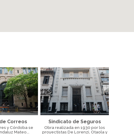
 de Correos
Sindicato de Seguros
res y Córdoba se
Obra realizada en 1930 por los
andaluz Mateo...
proyectistas De Lorenzi, Otaola y