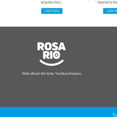
arquitectos...
Gaetano Re
LEER MÁS
LEER 
Web oficial del Ente Turístico Rosario
To