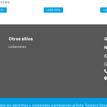
zzara...
MÁS
LEER MÁS
LE
Otros sitios
Q
Licitaciones
N
C
dos los derechos y contenidos pertenecen al Ente Turístico Rosa