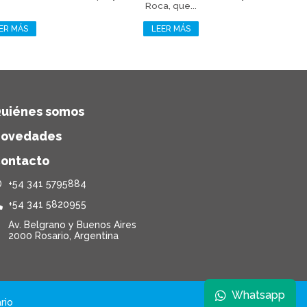
Roca, que...
ER MÁS
LEER MÁS
uiénes somos
ovedades
ontacto
+54 341 5795884
+54 341 5820955
Av. Belgrano y Buenos Aires
2000 Rosario, Argentina
Whatsapp
rio