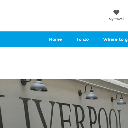
My travel
Home
To do
Where to 