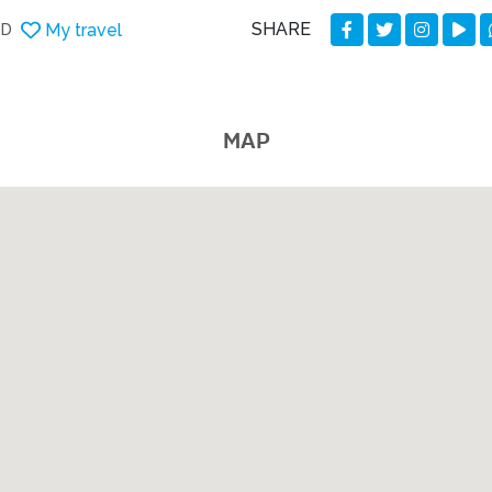
SHARE
My travel
DD
MAP