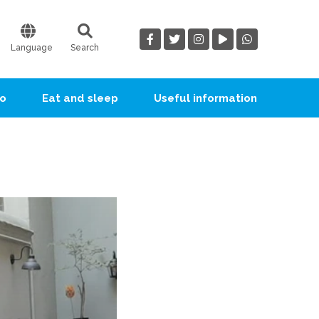
Language
Search
go
Eat and sleep
Useful information