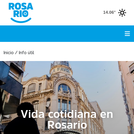
14.06°
Inicio / Info útil
Vida cotidiana en
Rosario