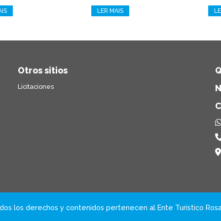
AIS
LER MAIS
LE
Otros sitios
Q
Licitaciones
N
C
dos los derechos y contenidos pertenecen al Ente Turístico Rosa