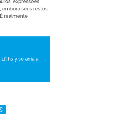
muros, expressões
o, embora seus restos
 É realmente
15 hs y se arría a