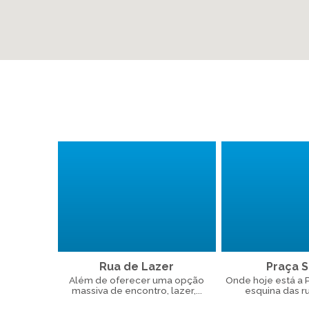
Rua de Lazer
Praça Si
Além de oferecer uma opção
Onde hoje está a Pr
massiva de encontro, lazer,...
esquina das ru