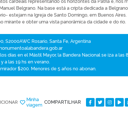
ntos cardeais representando os horizontes da Pátria e, nos 
 Manuel Belgrano. Na base está a cripta dedicada a Belgran
prio- estejam na Igreja de Santo Domingo, em Buenos Aires.
o mirante e obter uma vista panorâmica da cidade e do rio.
0, S2000AWC Rosario, Santa Fe, Argentina
monumentoalabandera.gob.ar
s días en el Mástil Mayor, la Bandera Nacional se iza a las 8.
 y a las 19 hs en verano.
 mirador $200. Menores de 5 años no abonan.
Minha
COMPARTILHAR
ICIONAR
viagem