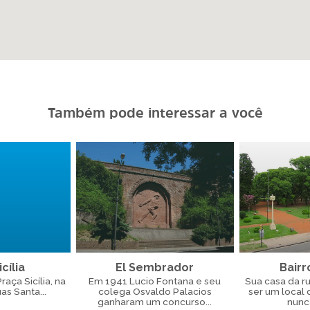
Também pode interessar a você
cília
El Sembrador
Bairr
aça Sicília, na
Em 1941 Lucio Fontana e seu
Sua casa da r
as Santa...
colega Osvaldo Palacios
ser um local
ganharam um concurso...
nunca