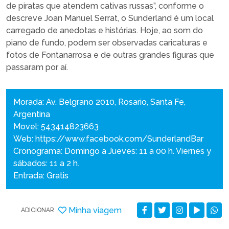
de piratas que atendem cativas russas”, conforme o
descreve Joan Manuel Serrat, o Sunderland é um local
carregado de anedotas e histórias. Hoje, ao som do
piano de fundo, podem ser observadas caricaturas e
fotos de Fontanarrosa e de outras grandes figuras que
passaram por aí.
Morada: Av. Belgrano 2010, Rosario, Santa Fe,
Argentina
Movel: 543414823663
Web:
https://www.facebook.com/SunderlandBar
Cronograma: Domingo a Jueves: 11 a 00 h. Viernes y
sábados: 11 a 2 h.
Entrada: Gratis
Minha viagem
ADICIONAR