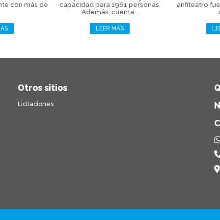
nte con más de
capacidad para 1961 personas.
anfiteatro fu
Además, cuenta...
MÁS
LEER MÁS
LE
Otros sitios
Q
Licitaciones
N
C