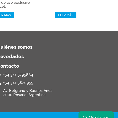
e de uso exclusivo
del...
ER MÁS
LEER MÁS
uiénes somos
ovedades
ontacto
+54 341 5795884
+54 341 5820955
Av. Belgrano y Buenos Aires
2000 Rosario, Argentina
Whatsapp