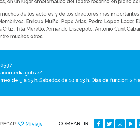
os, en un lugar emblemático del teatro rosarino en pleno cen
 muchos de los actores y de los directores más importantes 
mbrives, Enrique Muiño, Pepe Arias, Pedro López Lagar, El
a Ortiz, Tita Merello, Armando Discépolo, Antonio Cunil Caba
entre muchos otros.
02597
olacomedia.gob.ar/
ernes de 9 a 15 h. Sábados de 10 a 13 h. Días de función: 2 h 
COMPARTIR
Mi viaje
REGAR