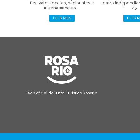
festivales locales, nacionales e
teatro independie
internacionales....
25...
LEER MÁS
LEER 
Web oficial del Ente Turístico Rosario