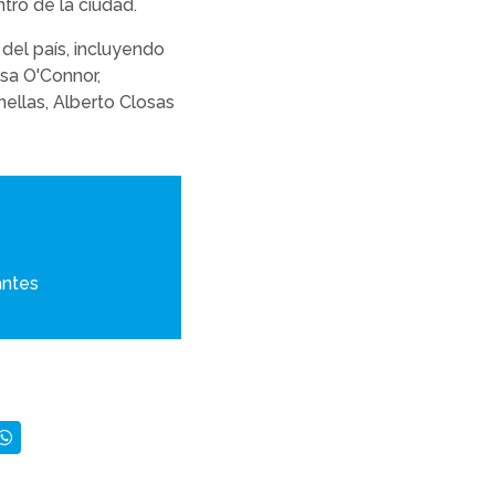
tro de la ciudad.
del país, incluyendo
sa O'Connor,
nellas, Alberto Closas
antes