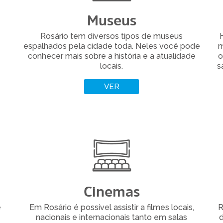
Rosario es reconocida por ser un semillero de
Museus
artistas de todos los géneros y estilos.
Rosário tem diversos tipos de museus
H
espalhados pela cidade toda. Neles você pode
m
LER MAIS
conhecer mais sobre a história e a atualidade
o
locais.
s
VER
Cinemas
e
Em Rosário é possível assistir a filmes locais,
R
nacionais e internacionais tanto em salas
d