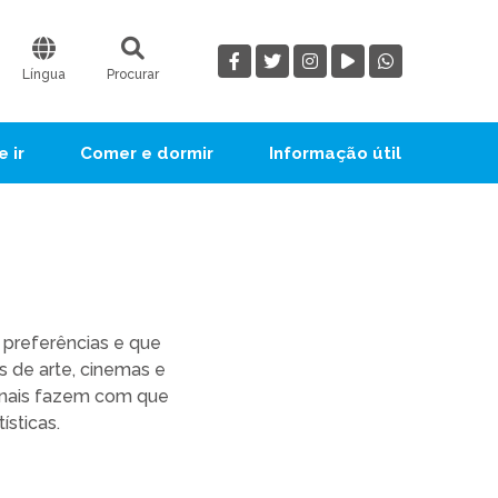
Língua
Procurar
 ir
Comer e dormir
Informação útil
s preferências e que
s de arte, cinemas e
ionais fazem com que
ísticas.