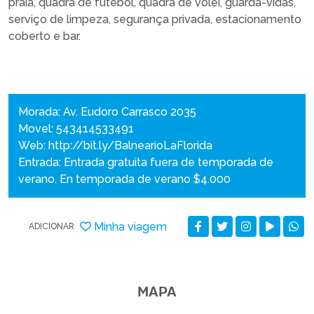
praia, quadra de futebol, quadra de vôlei, guarda-vidas,
serviço de limpeza, segurança privada, estacionamento
coberto e bar.
Morada: Av. Eudoro Carrasco 2035
Movel: 543414533491
Web:
http://bit.ly/BalnearioLaFlorida
Entrada: Entrada gratuita fuera de temporada de
verano. En temporada de verano $4.000
Minha viagem
ADICIONAR
MAPA