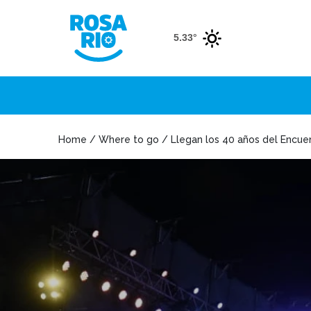
5.33°
Home / Where to go / Llegan los 40 años del Encuent