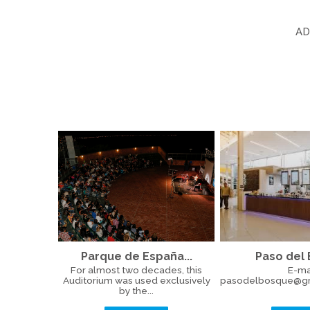
A
Parque de España...
Paso del
For almost two decades, this
E-mai
Auditorium was used exclusively
pasodelbosque@gr
by the...