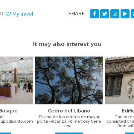
SHARE
My travel
DD
It may also interest you
 Bosque
Cedro del Líbano
Edifi
l:
Es uno de los cedros de mayor
These ren
upodisanto.com
porte -alcanza 40 metrosy tiene
consisted of 
una...
floor wit