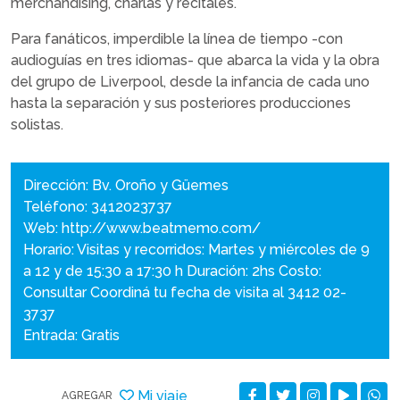
merchandising, charlas y recitales.
Para fanáticos, imperdible la línea de tiempo -con
audioguías en tres idiomas- que abarca la vida y la obra
del grupo de Liverpool, desde la infancia de cada uno
hasta la separación y sus posteriores producciones
solistas.
Dirección: Bv. Oroño y Güemes
Teléfono: 3412023737
Web:
http://www.beatmemo.com/
Horario: Visitas y recorridos: Martes y miércoles de 9
a 12 y de 15:30 a 17:30 h Duración: 2hs Costo:
Consultar Coordiná tu fecha de visita al 3412 02-
3737
Entrada: Gratis
Mi viaje
AGREGAR