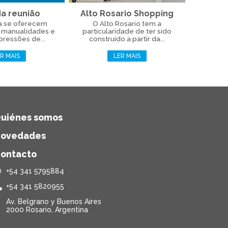
da reunião
Alto Rosario Shopping
ra se oferecem
O Alto Rosario tem a
, manualidades e
particularidade de ter sido
pressões de...
construído a partir da...
R MAIS
LER MAIS
uiénes somos
ovedades
ontacto
+54 341 5795884
+54 341 5820955
Av. Belgrano y Buenos Aires
2000 Rosario, Argentina