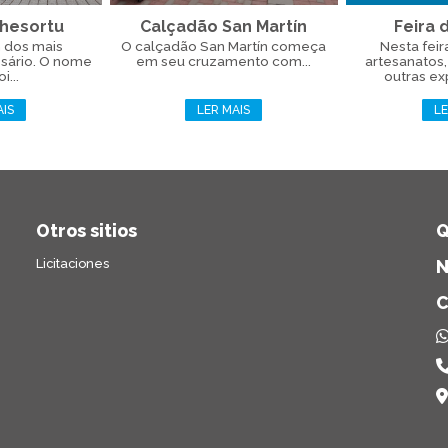
chesortu
Calçadão San Martín
Feira 
m dos mais
O calçadão San Martín começa
Nesta fei
osário. O nome
em seu cruzamento com...
artesanatos
i...
outras ex
AIS
LER MAIS
LE
Otros sitios
Q
Licitaciones
N
C