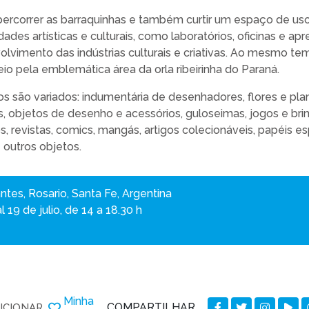
percorrer as barraquinhas e também curtir um espaço de us
ades artísticas e culturais, como laboratórios, oficinas e a
lvimento das indústrias culturais e criativas. Ao mesmo tem
io pela emblemática área da orla ribeirinha do Paraná.
s são variados: indumentária de desenhadores, flores e pla
is, objetos de desenho e acessórios, guloseimas, jogos e br
ros, revistas, comics, mangás, artigos colecionáveis, papéis es
 outros objetos.
ntes, Rosario, Santa Fe, Argentina
 19 de julio, de 14 a 18.30 h
Minha
COMPARTILHAR
ICIONAR