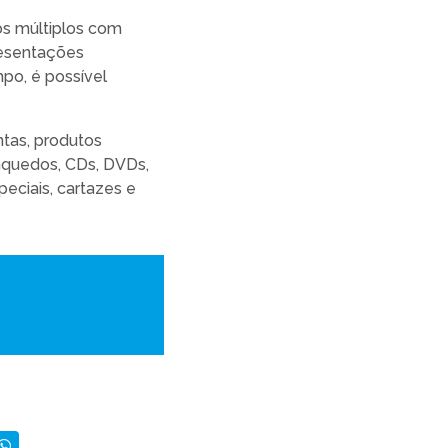
os múltiplos com
presentações
po, é possível
ntas, produtos
inquedos, CDs, DVDs,
peciais, cartazes e