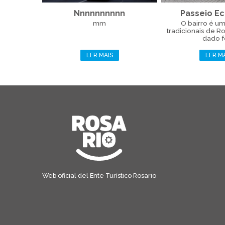
Nnnnnnnnnn
Passeio E
mm
O bairro é u
tradicionais de R
dado fo
LER MAIS
LER M
Web oficial del Ente Turístico Rosario