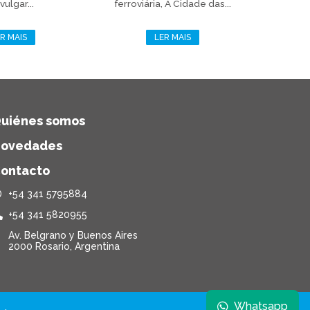
vulgar...
ferroviária, A Cidade das...
R MAIS
LER MAIS
uiénes somos
ovedades
ontacto
+54 341 5795884
+54 341 5820955
Av. Belgrano y Buenos Aires
2000 Rosario, Argentina
Whatsapp