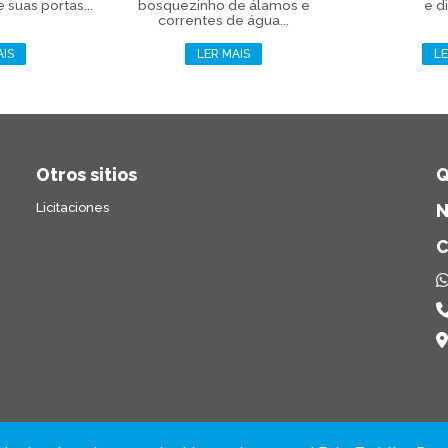
 suas portas...
bosquezinho de álamos e
e di
correntes de água...
AIS
LER MAIS
LE
Otros sitios
Q
Licitaciones
N
C