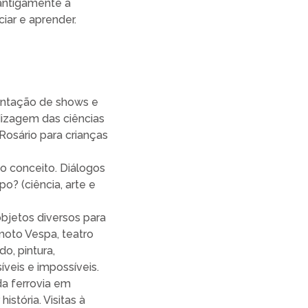
 antigamente a
ciar e aprender.
sentação de shows e
dizagem das ciências
Rosário para crianças
 conceito. Diálogos
po? (ciência, arte e
jetos diversos para
moto Vespa, teatro
o, pintura,
íveis e impossíveis.
 da ferrovia em
stória. Visitas à