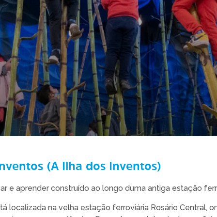
 Inventos (A Ilha dos Inventos)
r e aprender construído ao longo duma antiga estação ferro
stá localizada na velha estação ferroviária Rosário Central,