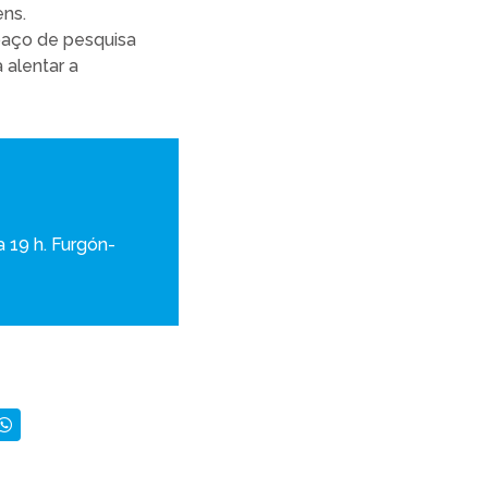
ens.
paço de pesquisa
 alentar a
 19 h. Furgón-