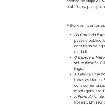
espírito de viajar e v
plataforma principal h
A Ilha dos Inventos e
Os Gares da Est
passeio público.
com trens de água
e adultos).
O Espaço Infinito
sobre filosofia, f
língua).
A Fábrica
:
uma ho
todas as idades.
com comentários, 
montagem, etc. De
A Ferrovia
:
Vagões
Rosário. Em seu pr