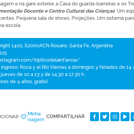
gem e na gare exterior, a Casa do guarda-barreiras e os Tr
mentação Docente e Centro Cultural das Crianças
: Um es
ocentes. Pequena sala de shows. Projeções. Um sistema para
a escola.
ight 1402, S2000ACN Rosario, Santa Fe, Argentina
115
nstagram.com/tripticodelainfancia/
ngreso: Roca y el Río Viernes a domingos y feriados de 14 a
 jueves de 10 a 13 y de 14.30 a 17.30 h.
res de 4 años, gratis)
Minha
COMPARTILHAR
ICIONAR
viagem