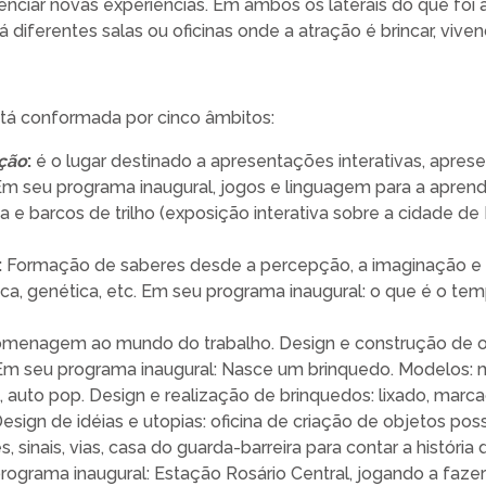
ivenciar novas experiências. Em ambos os laterais do que foi
á diferentes salas ou oficinas onde a atração é brincar, viven
stá conformada por cinco âmbitos:
ação
:
é o lugar destinado a apresentações interativas, apre
 Em seu programa inaugural, jogos e linguagem para a apren
 e barcos de trilho (exposição interativa sobre a cidade de 
:
Formação de saberes desde a percepção, a imaginação e o
ísica, genética, etc. Em seu programa inaugural: o que é o tem
menagem ao mundo do trabalho. Design e construção de ob
 Em seu programa inaugural: Nasce um brinquedo. Modelos: 
auto pop. Design e realização de brinquedos: lixado, marcad
sign de idéias e utopias: oficina de criação de objetos poss
, sinais, vias, casa do guarda-barreira para contar a história
ograma inaugural: Estação Rosário Central, jogando a fazer hi