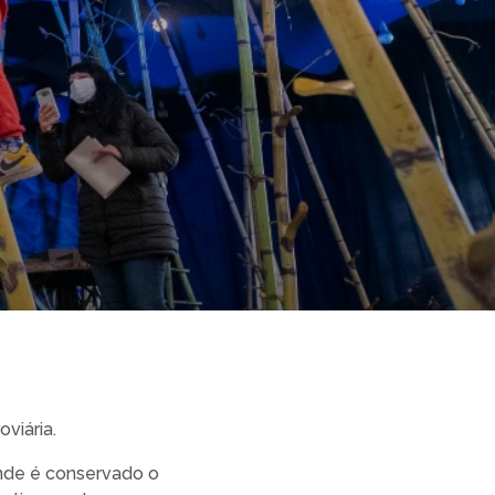
viária.
 onde é conservado o