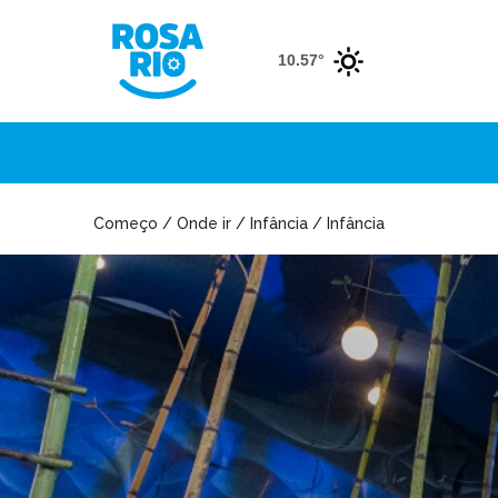
10.57°
Começo / Onde ir / Infância / Infância