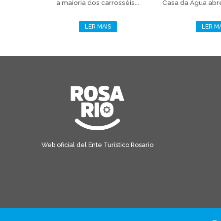
a maioria dos carrosséis...
Casa da Água abre
LER MAIS
LER M
Web oficial del Ente Turístico Rosario