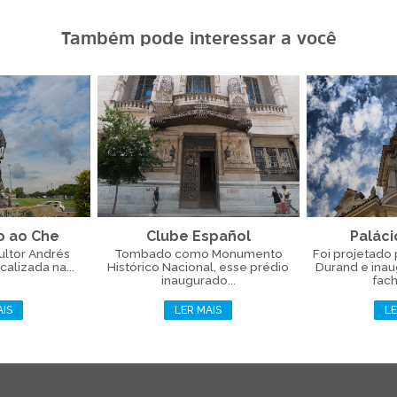
Também pode interessar a você
 ao Che
Clube Español
Paláci
ultor Andrés
Tombado como Monumento
Foi projetado 
calizada na...
Histórico Nacional, esse prédio
Durand e inau
inaugurado...
fach
AIS
LER MAIS
LE