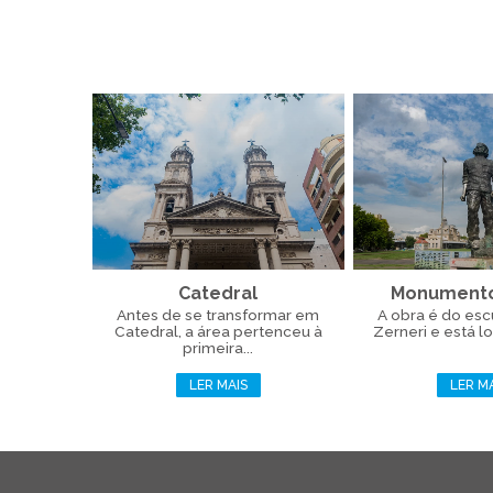
Catedral
Monumento
Antes de se transformar em
A obra é do esc
Catedral, a área pertenceu à
Zerneri e está lo
primeira...
LER MAIS
LER M