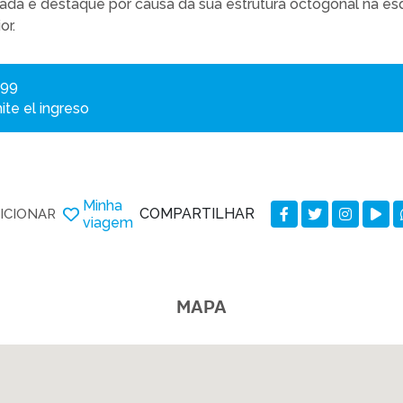
hada é destaque por causa da sua estrutura octogonal na e
or.
399
ite el ingreso
Minha
COMPARTILHAR
ICIONAR
viagem
MAPA