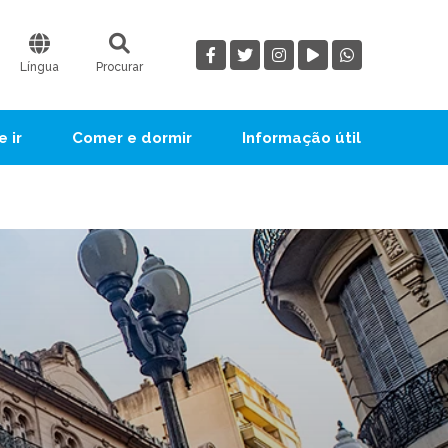
Língua
Procurar
 ir
Comer e dormir
Informação útil