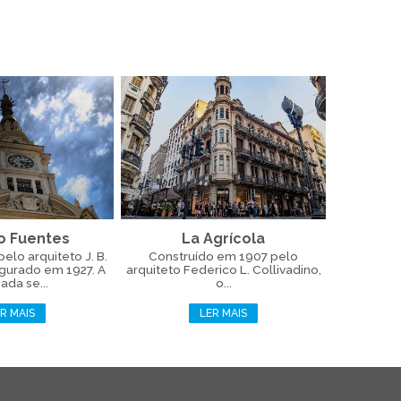
o Fuentes
La Agrícola
pelo arquiteto J. B.
Construído em 1907 pelo
gurado em 1927. A
arquiteto Federico L. Collivadino,
ada se...
o...
R MAIS
LER MAIS