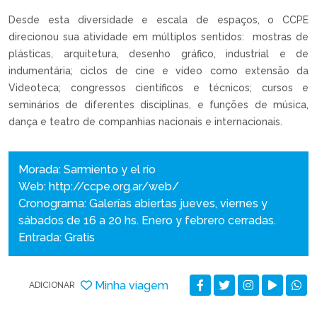
Desde esta diversidade e escala de espaços, o CCPE
direcionou sua atividade em múltiplos sentidos: mostras de
plásticas, arquitetura, desenho gráfico, industrial e de
indumentária; ciclos de cine e vídeo como extensão da
Videoteca; congressos científicos e técnicos; cursos e
seminários de diferentes disciplinas, e funções de música,
dança e teatro de companhias nacionais e internacionais.
Morada: Sarmiento y el río
Web:
http://ccpe.org.ar/web/
Cronograma: Galerías abiertas jueves, viernes y
sábados de 16 a 20 hs. Enero y febrero cerradas.
Entrada: Gratis
Minha viagem
ADICIONAR