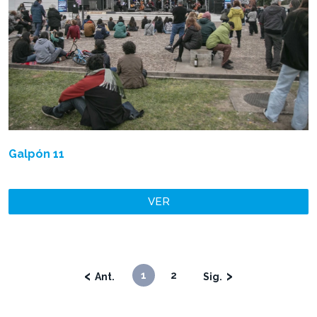
Galpón 11
VER
‹
›
1
2